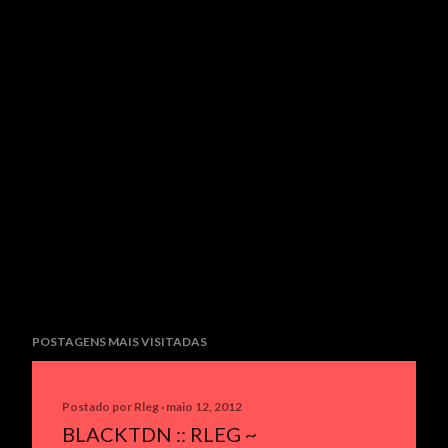
P
o
s
t
a
r
u
m
c
o
m
e
n
t
POSTAGENS MAIS VISITADAS
á
r
i
Postado por
Rleg
maio 12, 2012
o
BLACKTDN :: RLEG ~