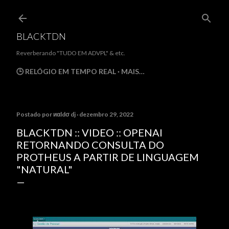
Pular para o conteúdo principal
BLACKTDN
Reverberando "TUDO EM ADVPL" & etc.
🕒 RELÓGIO EM TEMPO REAL
MAIS…
Postado por
иαldσ dj
dezembro 29, 2022
BLACKTDN :: VIDEO :: OPENAI
RETORNANDO CONSULTA DO
PROTHEUS A PARTIR DE LINGUAGEM
"NATURAL"