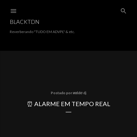
Pular para o conteúdo principal
BLACKTDN
Reverberando "TUDO EM ADVPL" & etc.
Postado por
иαldσ dj
⏰ ALARME EM TEMPO REAL