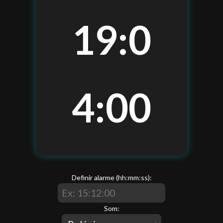
🕒 RELÓGIO EM TEMPO REAL
19:0
⏰ ALARME EM TEMPO REAL
🔮DESCUBRA SEU SIGNO
🎨BLACKTDN ATELIÊ
4:01
Definir alarme (hh:mm:ss):
Som: