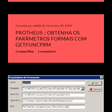
Postado por
иαldσ dj
fevereiro 05, 2009
PROTHEUS :: OBTENHA OS
PARÂMETROS FORMAIS COM
GETFUNCPRM
Compartilhar
1 comentário