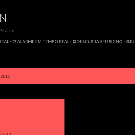
Pular para o conteúdo principal
DN
" & etc.
REAL
⏰ ALARME EM TEMPO REAL
🔮DESCUBRA SEU SIGNO
🎨B
 2010
, 2010