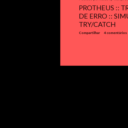
g
PROTHEUS :: 
e
DE ERRO :: S
n
TRY/CATCH
s
Compartilhar
4 comentários