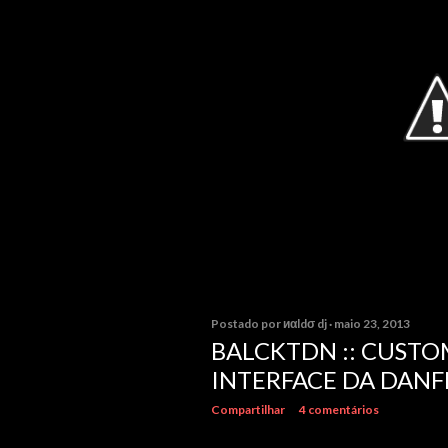
g
e
n
s
Postado por
иαldσ dj
maio 23, 2013
BALCKTDN :: CUST
INTERFACE DA DANF
Compartilhar
4 comentários