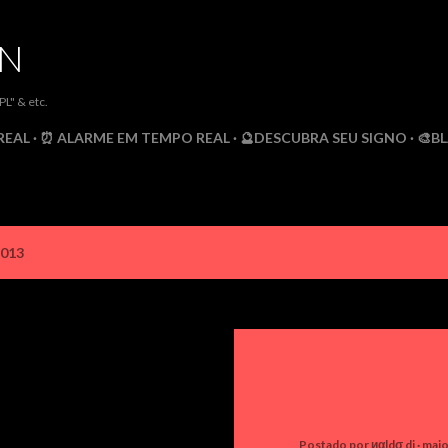
Pular para o conteúdo principal
DN
" & etc.
REAL
⏰ ALARME EM TEMPO REAL
🔮DESCUBRA SEU SIGNO
🎨B
2013
Postado por
иαldσ dj
maio