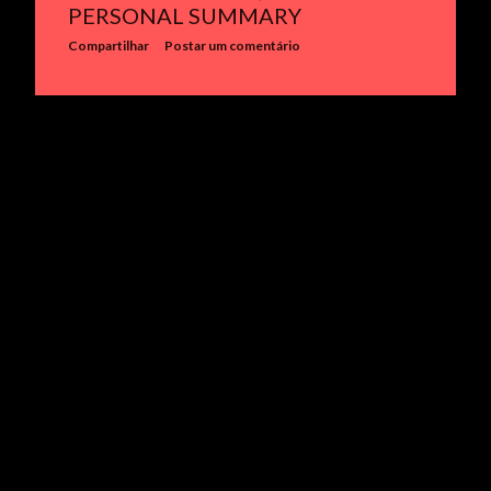
PERSONAL SUMMARY
e
Compartilhar
Postar um comentário
n
s