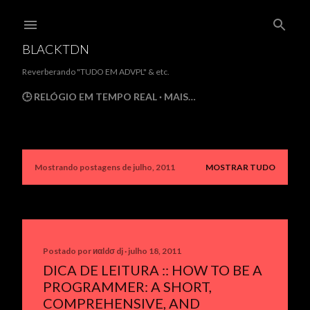
Pular para o conteúdo principal
BLACKTDN
Reverberando "TUDO EM ADVPL" & etc.
🕒 RELÓGIO EM TEMPO REAL
MAIS…
Mostrando postagens de julho, 2011
MOSTRAR TUDO
P
o
s
t
Postado por
иαldσ dj
julho 18, 2011
DICA DE LEITURA :: HOW TO BE A
a
PROGRAMMER: A SHORT,
g
COMPREHENSIVE, AND