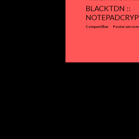
g
BLACKTDN ::
e
NOTEPADCRYP
n
Compartilhar
Postar um com
s