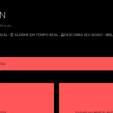
Pular para o conteúdo principal
DN
" & etc.
REAL
⏰ ALARME EM TEMPO REAL
🔮DESCUBRA SEU SIGNO
🎨B
016
 2016
Postado por
иαldσ dj
abri