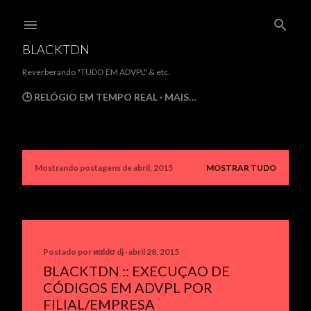
Pular para o conteúdo principal
BLACKTDN
Reverberando "TUDO EM ADVPL" & etc.
🕒 RELÓGIO EM TEMPO REAL
MAIS…
Mostrando postagens de abril, 2015
MOSTRAR TUDO
P
o
s
t
Postado por
иαldσ dj
abril 28, 2015
BLACKTDN :: EXECUÇAO DE
a
CÓDIGOS EM ADVPL POR
g
FILIAL/EMPRESA