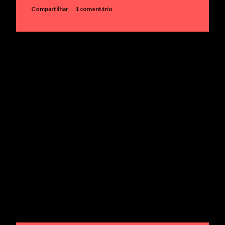
e
Compartilhar
1 comentário
n
s