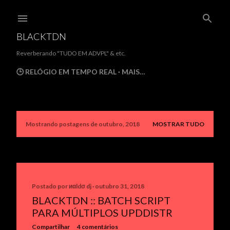
Pular para o conteúdo principal
BLACKTDN
Reverberando "TUDO EM ADVPL" & etc.
🕒 RELÓGIO EM TEMPO REAL
MAIS…
Mostrando postagens de outubro, 2018
MOSTRAR TUDO
P
o
s
t
Postado por
иαldσ dj
outubro 31, 2018
BLACKTDN :: BATCH SCRIPT
a
PARA MÚLTIPLOS UPDDISTR
g
Compartilhar
4 comentários