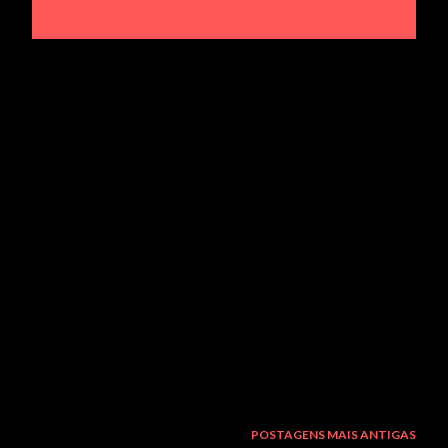
e
n
s
POSTAGENS MAIS ANTIGAS