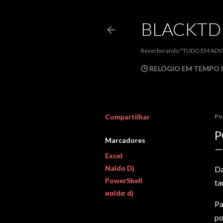
BLACKT
Reverberando "TUDO EM ADVPL
🕒 RELÓGIO EM TEMPO 
Compartilhar
Po
P
Marcadores
Excel
Naldo Dj
D
PowerShell
ta
иαldσ dj
Pa
po