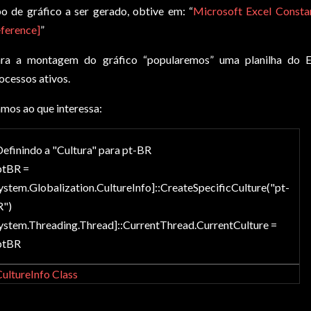
po de gráfico a ser gerado, obtive em: “
Microsoft Excel Const
ference]
”
ra a montagem do gráfico “popularemos” uma planilha do
ocessos ativos.
mos ao que interessa:
efinindo a "Cultura" para pt-BR
ptBR =
ystem.Globalization.CultureInfo]::CreateSpecificCulture("pt-
R")
ystem.Threading.Thread]::CurrentThread.CurrentCulture =
ptBR
ultureInfo Class