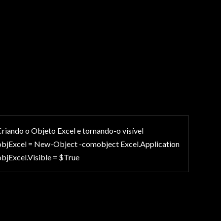
riando o Objeto Excel e tornando-o visível
bjExcel = New-Object -comobject Excel.Application
bjExcel.Visible = $True