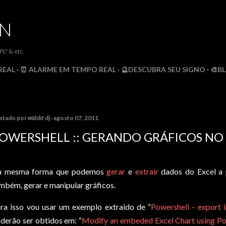
Pular para o conteúdo principal
DN
" & etc.
REAL
⏰ ALARME EM TEMPO REAL
🔮DESCUBRA SEU SIGNO
🎨B
stado por
иαldσ dj
agosto 07, 2011
OWERSHELL :: GERANDO GRÁFICOS NO
a mesma forma que podemos
gerar
e
extrair
dados do Excel a 
mbém, gerar e manipular gráficos.
ra isso vou usar um exemplo extraido de “
Powershell - export i
derão ser obtidos em: “
Modify an embeded Excel Chart using Po