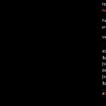
ti
Re
Pa
pr
Va
#D
$
[S
B
[S
$
#
C