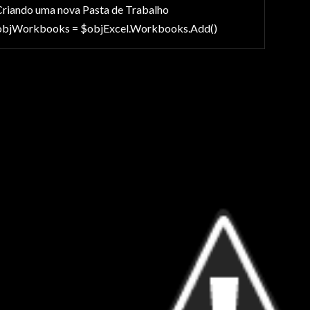
riando uma nova Pasta de Trabalho
objWorkbooks = $objExcel.Workbooks.Add()