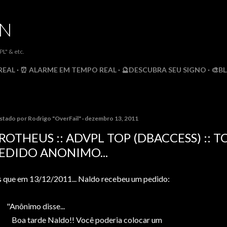
Pular para o conteúdo principal
DN
" & etc.
REAL
⏰ ALARME EM TEMPO REAL
🔮DESCUBRA SEU SIGNO
🎨B
stado por
Rodrigo "OverFail"
dezembro 13, 2011
ROTHEUS :: ADVPL TOP (DBACCESS) :: T
EDIDO ANONIMO...
s que em 13/12/2011... Naldo recebeu um pedido:
Anônimo disse...
Boa tarde Naldo!! Você poderia colocar um