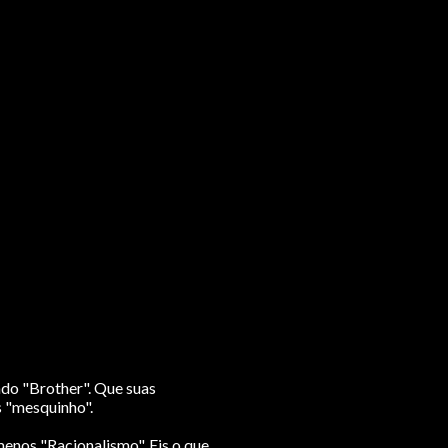
ndo "Brother". Que suas
 "mesquinho".
enos "Racionalismo". Eis o que