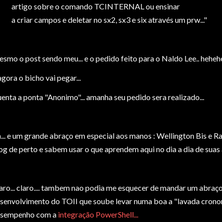
artigo sobre o comando TCINTERNAL ou ensinar
a criar campos e deletar no sx2, sx3 e six através um prw..."
smo o post sendo meu... e o pedido feito para o Naldo Lee.. heheh
agora o bicho vai pegar...
enta a ponta "Anonimo"... amanha seu pedido sera realizado...
... e um grande abraço em especial aos manos : Wellington Bis e 
og de perto e sabem usar o que aprendem aqui no dia a dia de suas a
aro... claro.... tambem nao podia me esquecer de mandar um abraço
senvolvimento do TOII que soube levar numa boa a "lavada crono
sempenho com a
integração PowerShell...