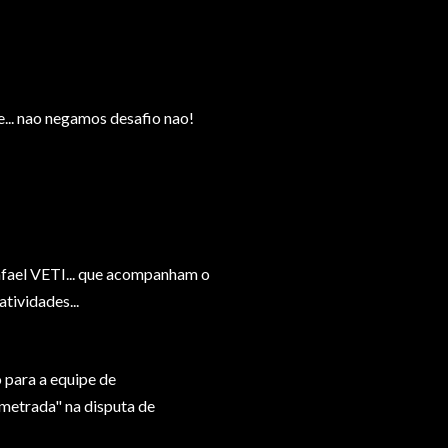
e... nao negamos desafio nao!
Rafael VETI... que acompanham o
tividades...
 para a equipe de
metrada" na disputa de