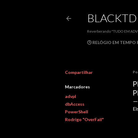
BLACKT
Reverberando "TUDO EM ADVPL
🕒 RELÓGIO EM TEMPO 
Compartilhar
Po
P
Marcadores
P
advpl
dbAccess
Ei
PowerShell
Rodrigo "OverFail"
"