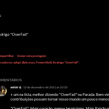
s
drigo "OverFail"
mpartilhar
Enviar esta postagem
rcadores:
advpl
dbAccess
PowerShell
Rodrigo "OverFail"
OMENTÁRIOS
иαldσ dj
13 de dezembro de 2011 às 23:53
+ um na lista, melhor dizendo "OverFail" na Parada. Bem vi
contribuições possam tornar nosso mundo um pouco menos
"OverFail": Mais coração, menos tecnicismo. Mais Paixão m