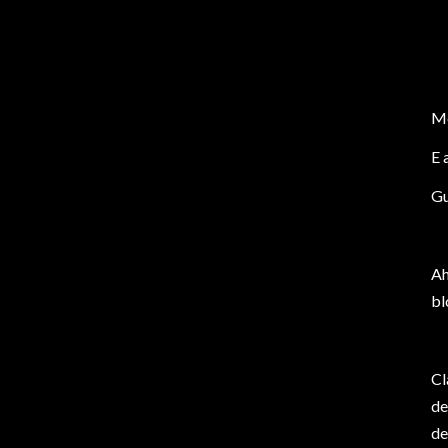
Me
E 
Gu
Ah
bl
Cl
de
de