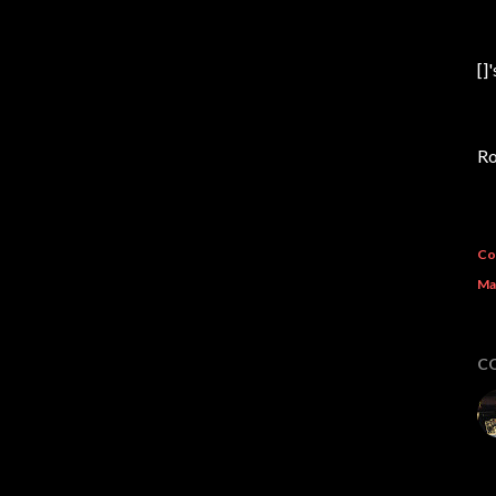
[]'
Ro
Co
Ma
C