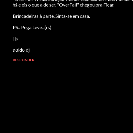
há e eis o que a de ser. "OverFail" chegou pra Ficar.
Brincadeiras à parte. Sinta-se em casa.
PS.: Pega Leve...(rs)
[]s
иαldσ dj
RESPONDER