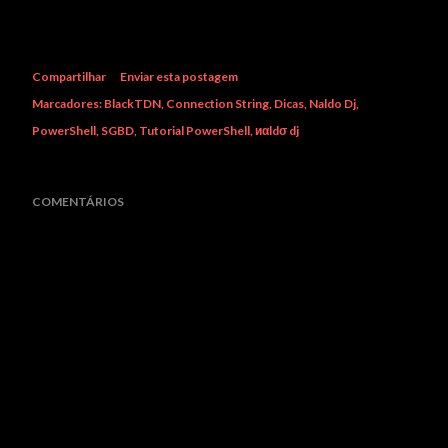
Compartilhar
Enviar esta postagem
Marcadores:
BlackTDN
Connection String
Dicas
Naldo Dj
PowerShell
SGBD
Tutorial PowerShell
иαldσ dj
COMENTÁRIOS