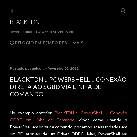
Pular para o conteúdo princi
BLACKTDN
Reverberando "TUDO EM ADVPL" & etc.
🕒 RELÓGIO EM TEMPO REAL
MAIS…
Postado por
иαldσ dj
fevereiro 08, 2012
BLACKTDN :: POWERSHELL :: CONEXÃO
DIRETA AO SGBD VIA LINHA DE
COMANDO
No exemplo anterior,
BlackTDN :: PowerShell :: Conexão
ODBC em Linha de Comando
, vimos como, usando o
PowerShell em linha de comando, podemos acessar dados em
um BD através de um Driver ODBC. Mas, PowerShell vai