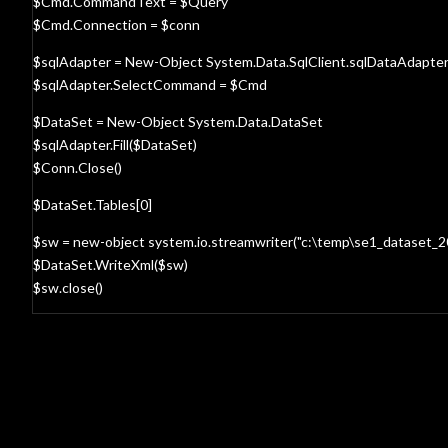
$Cmd.CommandText = $Query
$Cmd.Connection = $conn
$sqlAdapter = New-Object System.Data.SqlClient.sqlDataAdapte
$sqlAdapter.SelectCommand = $Cmd
$DataSet = New-Object System.Data.DataSet
$sqlAdapter.Fill($DataSet)
$Conn.Close()
$DataSet.Tables[0]
$sw = new-object system.io.streamwriter("c:\temp\se1_dataset_
$DataSet.WriteXml($sw)
$sw.close()