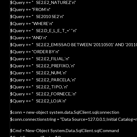
$Query += " SE2.E2_NATUREZ`n"
$Query += "FROM`n"
$Query += " SE2010 SE2`n"
$Query += "WHERE`n"
$Query += " SE2.D_E_L_E_T_=' '`n"
$Query += "AND`n"
$Query += " SE2.E2_EMISSAO BETWEEN '20110501' AND '20110
$Query += "ORDER BY`n"
$Query += " SE2.E2_FILIAL,`n"
$Query += " SE2.E2_PREFIXO,`n"
$Query += " SE2.E2_NUM,`n"
$Query += " SE2.E2_PARCELA,`n"
$Query += " SE2.E2_TIPO,`n"
$Query += " SE2.E2_FORNECE,`n"
$Query += " SE2.E2_LOJA`n"
$conn = new-object system.data.SqlClient.sqlconnection
$conn.connectionstring = "Data Source=127.0.0.1;Initial Catalog
$Cmd = New-Object System.Data.SqlClient.sqlCommand