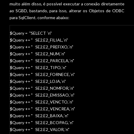
muito além disso, é possível executar a conexão diretamente
ao SGBD, bastando, para isso, alterar os Objetos de ODBC
para SqlClient. conforme abaixo:
$Query = "SELECT `n"
$Query += " SE2.E2_FILIAL,`n"
$Query += " SE2.E2_PREFIXO,`n"
$Query += " SE2.E2_NUM,`n"
$Query += " SE2.E2_PARCELA,`n"
$Query += " SE2.E2_TIPO,`n"
$Query += " SE2.E2_FORNECE,`n"
$Query += " SE2.E2_LOJA,`n"
$Query += " SE2.E2_NOMFOR,`n"
$Query += " SE2.E2_EMISSAO,`n"
$Query += " SE2.E2_VENCTO,`n"
$Query += " SE2.E2_VENCREA,`n"
$Query += " SE2.E2_BAIXA,`n"
$Query += " SE2.E2_BCOPAG,`n"
$Query += " SE2.E2_VALOR,`n"