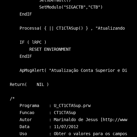
            SetsDefault()
            SetModulo(
"SIGACTB"
,
"CTB"
) 
    EndIF
    Processa( { || CT1CTASup() } , 
"Atualizando Cont
    IF ( lRPC )
        RESET ENVIRONMENT
    EndIF
    ApMsgAlert( 
"Atualização Conta Superior e Digito
Return(    NIL )
/*
    Programa    : U_CT1CTASup.prw
    Funcao      : CT1CTASup
    Autor       : Marinaldo de Jesus [http://www.bla
    Data        : 11/07/2012
    Uso         : Obter o valores para os campos CT1