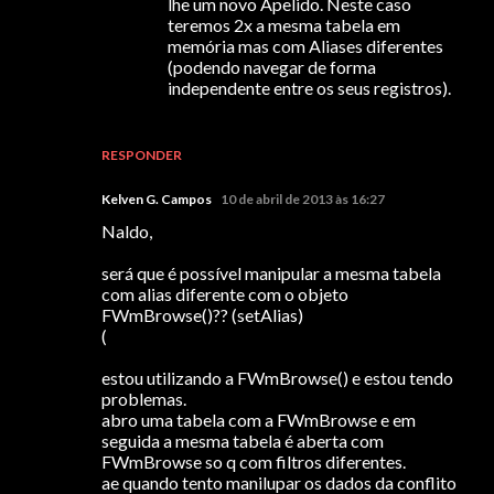
lhe um novo Apelido. Neste caso
teremos 2x a mesma tabela em
memória mas com Aliases diferentes
(podendo navegar de forma
independente entre os seus registros).
RESPONDER
Kelven G. Campos
10 de abril de 2013 às 16:27
Naldo,
será que é possível manipular a mesma tabela
com alias diferente com o objeto
FWmBrowse()?? (setAlias)
(
estou utilizando a FWmBrowse() e estou tendo
problemas.
abro uma tabela com a FWmBrowse e em
seguida a mesma tabela é aberta com
FWmBrowse so q com filtros diferentes.
ae quando tento manilupar os dados da conflito