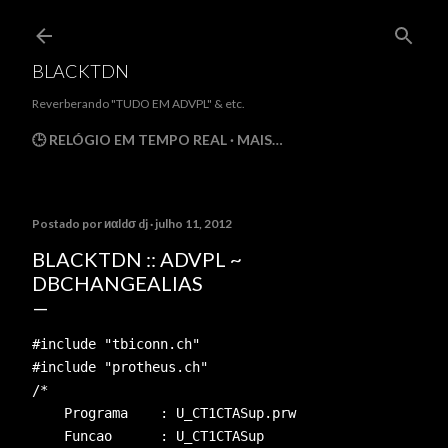
Pular para o conteúdo principal
BLACKTDN
Reverberando "TUDO EM ADVPL" & etc.
🕒 RELÓGIO EM TEMPO REAL
MAIS…
Postado por
иαldσ dj
julho 11, 2012
BLACKTDN :: ADVPL ~
DBCHANGEALIAS
#include 
"tbiconn.ch"
#include 
"protheus.ch"
/*
    Programa    : U_CT1CTASup.prw
    Funcao      : U_CT1CTASup