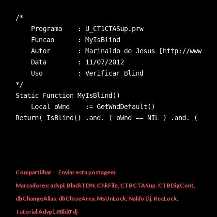
/*
    Programa    : U_CT1CTASup.prw
    Funcao      : MyIsBlind
    Autor       : Marinaldo de Jesus [http://www.bla
    Data        : 11/07/2012
    Uso         : Verificar Blind
*/
Static Function MyIsBlind()
    Local oWnd    := GetWndDefault()
Return( IsBlind() .and. ( oWnd == NIL ) .and. ( Sele
Compartilhar
Enviar esta postagem
Marcadores:
advpl
BlackTDN
ChkFile
CTBCTASup
CTBDigCont
dbChangeAlias
dbCloseArea
MsUnLock
Naldo Dj
RecLock
Tutorial Advpl
иαldσ dj