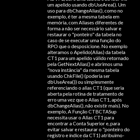
um apelido usando dbUseArea(). Um
uso para dbChangeAlias(), como no
exemplo, é ter a mesma tabela em
memória, com Aliases diferentes de
forma a não ser necessário salvar e
restaurar o "ponteiro" da tabela no
caso de se executar uma função do
RPO que o desposicione. No exemplo
alteramos o Apelido(Alias) da tabela
CT1 para um apelido válido retornado
pela GetNextAlias() e abrimos uma
"nova instância" da mesma tabela
usando ChkFile() (poderia ser
dbUseArea()) ou simplesmente
referenciando o alias CT1 (que seria
aberta pela rotina de tratamento de
erro uma vez que o Alias CT1, após
dbChangeAlias(), não existir mais). No
exemplo, A Função CTBCTASup
necessita usar o Alias CT1 para
encontrar a Conta Superior e, para
evitar salvar e restaurar o "ponteiro do
registro e índice da CT1) atribuimo-