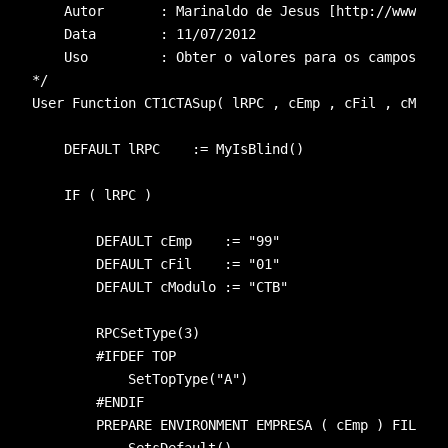
    Autor       : Marinaldo de Jesus [http://www.bla
    Data        : 11/07/2012
    Uso         : Obter o valores para os campos CT1
*/
User Function CT1CTASup( lRPC , cEmp , cFil , cModul
    DEFAULT lRPC    := MyIsBlind()
    IF ( lRPC )
        DEFAULT cEmp    := 
"99"
        DEFAULT cFil    := 
"01"
        DEFAULT cModulo := 
"CTB"
        RPCSetType(3)
        #IFDEF TOP
            SetTopType(
"A"
)
        #ENDIF    
        PREPARE ENVIRONMENT EMPRESA ( cEmp ) FILIAL 