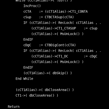
    While (cCT1Alias)->( !Eof() )
        IncProc()
        cCTA    := (cCT1Alias)->CT1_CONTA
        cSup    := CTBCTASup(cCTA)
        IF (cCT1Alias)->( RecLock( cCT1Alias , .F. )
            (cCT1Alias)->CT1_CTASUP    := cSup
            (cCT1Alias)->( MsUnLock() )
        EndIF
        cDgC    := CTBDigCont(cCTA)
        IF (cCT1Alias)->( RecLock( cCT1Alias , .F. )
            (cCT1Alias)->CT1_DC        := cDgC
            (cCT1Alias)->( MsUnLock() )
        EndIF
        (cCT1Alias)->( dbSkip() )
    End While
    (cCT1Alias)->( dbCloseArea() )
    CT1->( dbCloseArea() )
Return