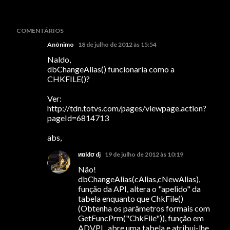
COMENTÁRIOS
Anônimo
18 de julho de 2012 às 15:54
Naldo,
dbChangeAlias() funcionaria como a
CHKFILE()?
Ver:
http://tdn.totvs.com/pages/viewpage.action?
pageId=6814713
abs,
иαldσ dj
19 de julho de 2012 às 10:19
Não!
dbChangeAlias(cAlias,cNewAlias),
função da API, altera o "apelido" da
tabela enquanto que ChkFile()
(Obtenha os parâmetros formais com
GetFuncPrm("ChkFile")), função em
ADVPL, abre uma tabela e atribui-lhe