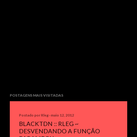
o
s
t
a
r
u
m
c
o
m
e
n
t
POSTAGENS MAIS VISITADAS
á
r
i
Postado por
Rleg
maio 12, 2012
o
BLACKTDN :: RLEG ~
DESVENDANDO A FUNÇÃO