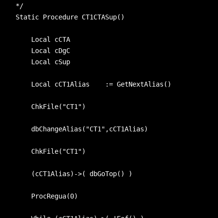
*/
Static Procedure CT1CTASup() 
    Local cCTA
    Local cDgC
    Local cSup
    Local cCT1Alias    := GetNextAlias()
    ChkFile(
"CT1"
)
    dbChangeAlias(
"CT1"
,cCT1Alias)
    ChkFile(
"CT1"
)
    (cCT1Alias)->( dbGoTop() )
    ProcRegua(0)