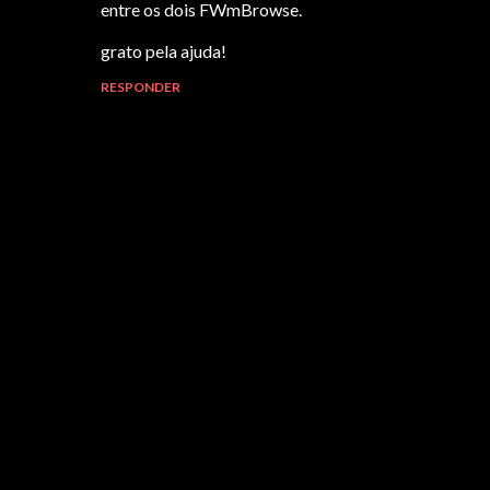
entre os dois FWmBrowse.
grato pela ajuda!
RESPONDER
P