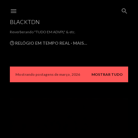
Pular para o conteúdo principal
BLACKTDN
Reverberando "TUDO EM ADVPL" & etc.
🕒 RELÓGIO EM TEMPO REAL
MAIS…
Mostrando postagens de março, 2026
MOSTRAR TUDO
P
o
s
t
a
g