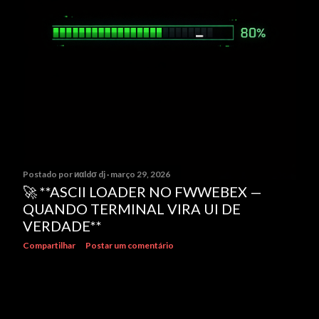
e
n
s
Postado por
иαldσ dj
março 29, 2026
🚀 **ASCII LOADER NO FWWEBEX —
QUANDO TERMINAL VIRA UI DE
VERDADE**
Compartilhar
Postar um comentário