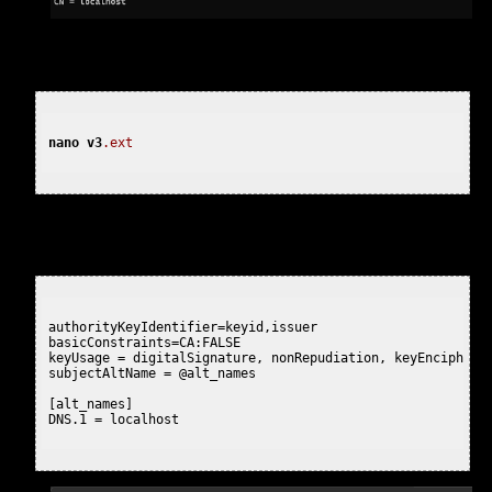
(CTRL X Y ENTER, para salvar)
2.1.3.3.2) Para criar um certificado X509 v3, crie, usando
nano
v3
.ext
Um arquivo v3.ext (Atente-se que estamos definindo
subjectAltName aqui) e cole o conteúdo abaixo:
authorityKeyIdentifier=keyid,issuer

basicConstraints=CA:FALSE

keyUsage = digitalSignature, nonRepudiation, keyEncipherme
subjectAltName = @alt_names

[alt_names]

DNS.1 = localhost
