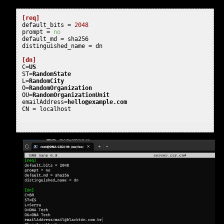
[req]
default_bits
 = 
2048
prompt
 = 
no
default_md
distinguished_name
[dn]
C
=
US
ST
=
RandomState
L
=
RandomCity
O
=
RandomOrganization
OU
=
RandomOrganizationUnit
emailAddress
=
hello@example.com
CN
 = localhost                                            