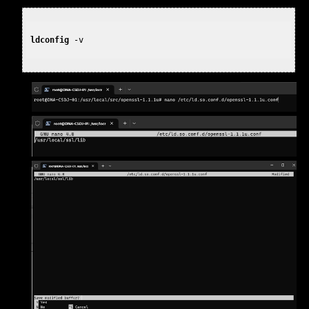
ldconfig
 -v
