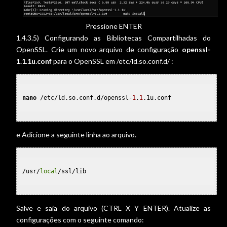
Pressione ENTER
1.4.3.5) Configurando as Bibliotecas Compartilhadas do
OpenSSL. Crie um novo arquivo de configuração
openssl-
1.1.1u.conf
para o OpenSSL em /etc/ld.so.conf.d/ :
nano
 /etc/ld.so.conf.d/openssl-
1
.
1
.1u.conf

e Adicione a seguinte linha ao arquivo.
/usr/
local
/ssl/lib

Salve e saia do arquivo (CTRL X Y ENTER).
Atualize as
configurações com o seguinte comando: