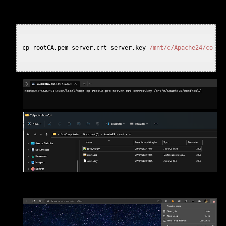
caso executei:
cp rootCA.pem server.crt server.key 
/mnt/c/Apache24/conf/
3.2) "Confiando" com o Microsoft Edge: Abra o Microsoft
Edge e vá em configurações: