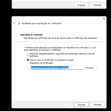
arquivo rootCA.pem selecionado. Clique em Avançar.