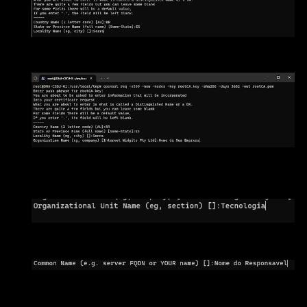
Locality Name (eg, city) []:Serra
Organization Name (eg, company) [Internet Widgits Pty
Ltd]:Nome da Sua Empresa
Organizational Unit Name (eg, section) []:Tecnologia
Common Name (e.g. server FQDN or YOUR name) []:Nome do
Responsavel