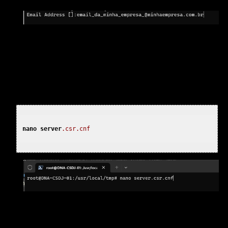
Email Address
[]:email_da_minha_empresa_@minhaempresa.com.br
Com isso, o arquivo rootCA.pem será gerado.
2.1.3.3) Gerando o Certificado de Domínio:
localhost. server.csr.cnf com o seguinte comando:
nano
server
.csr
.cnf
2.1.3.3.1) Carregue o conteúdo abaixo no arquivo
server.csr.cnf (Modificando os valores em negrito conforme
sua necessidade)