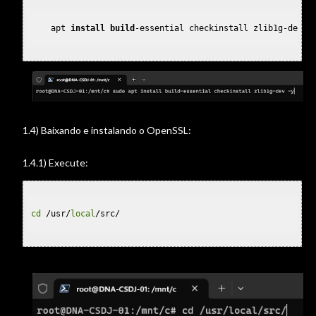
    apt 
install
build
-essential checkinstall zlib1g-dev -y
1.4) Baixando e instalando o OpenSSL:
1.4.1) Execute:
cd
 /usr/
local
/src/
