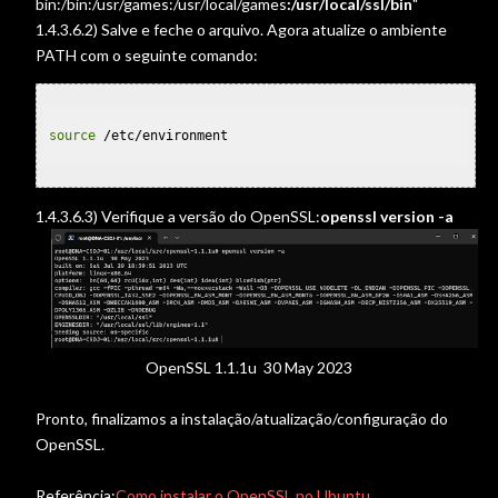
bin:/bin:/usr/games:/usr/local/games
:/usr/local/ssl/bin
"
1.4.3.6.2) Salve e feche o arquivo. Agora atualize o ambiente
PATH com o seguinte comando:
source
 /etc/environment

1.4.3.6.3) Verifique a versão do OpenSSL:
openssl version -a
OpenSSL 1.1.1u 30 May 2023
Pronto, finalizamos a instalação/atualização/configuração do
OpenSSL.
Referência:
Como instalar o OpenSSL no Ubuntu