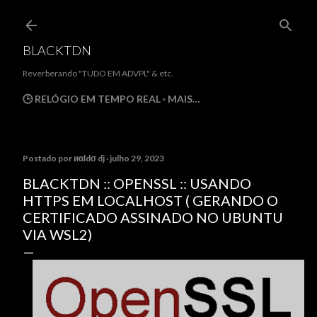
Pular para o conteúdo principal
BLACKTDN
Reverberando "TUDO EM ADVPL" & etc.
🕒 RELÓGIO EM TEMPO REAL
MAIS…
Postado por
иαldσ dj
julho 29, 2023
BLACKTDN :: OPENSSL :: USANDO
HTTPS EM LOCALHOST ( GERANDO O
CERTIFICADO ASSINADO NO UBUNTU
VIA WSL2)