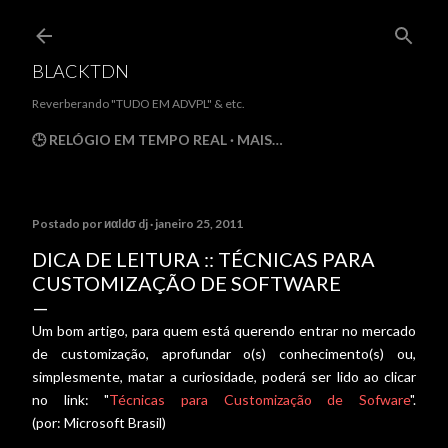
Pular para o conteúdo principal
BLACKTDN
Reverberando "TUDO EM ADVPL" & etc.
🕒 RELÓGIO EM TEMPO REAL
MAIS…
Postado por
иαldσ dj
janeiro 25, 2011
DICA DE LEITURA :: TÉCNICAS PARA
CUSTOMIZAÇÃO DE SOFTWARE
Um bom artigo, para quem está querendo entrar no mercado
de customização, aprofundar o(s) conhecimento(s) ou,
simplesmente, matar a curiosidade, poderá ser lido ao clicar
no link: "
Técnicas para Customização de Sofware
".
(por: Microsoft Brasil)