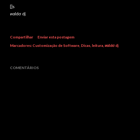
[]s
иαldσ dj
Compartilhar
Enviar esta postagem
Marcadores:
Customização de Software
Dicas
leitura
иαldσ dj
COMENTÁRIOS