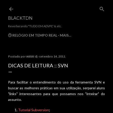
Pular para o conteúdo principal
BLACKTDN
Reverberando "TUDO EM ADVPL" & etc.
🕒 RELÓGIO EM TEMPO REAL
MAIS…
Postado por
иαldσ dj
setembro 14, 2011
DICAS DE LEITURA :: SVN
Para facilitar o entendimento do uso da ferramenta SVN e
buscar as melhores práticas em sua utilização, serparei aluns
"links" interessantes para que possamos nos "inteirar" do
assunto.
Tutorial Subversion
;