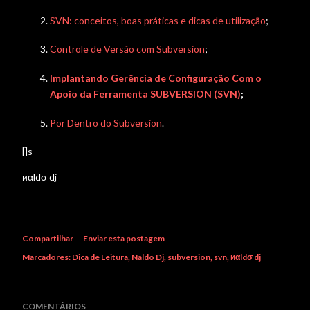
SVN: conceitos, boas práticas e dicas de utilização
;
Controle de Versão com Subversion
;
Implantando Gerência de Configuração Com o
Apoio da Ferramenta SUBVERSION (SVN)
;
Por Dentro do Subversion
.
[]s
иαldσ dj
Compartilhar
Enviar esta postagem
Marcadores:
Dica de Leitura
Naldo Dj
subversion
svn
иαldσ dj
COMENTÁRIOS