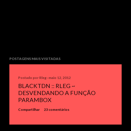
u
m
c
o
m
e
n
t
POSTAGENS MAIS VISITADAS
á
r
i
Postado por
Rleg
maio 12, 2012
o
BLACKTDN :: RLEG ~
DESVENDANDO A FUNÇÃO
PARAMBOX
Compartilhar
23 comentários