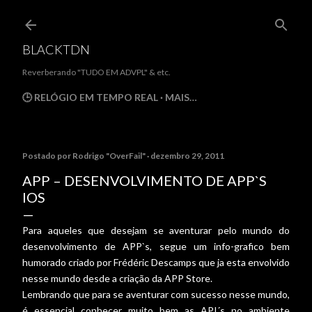
Pular para o conteúdo principal
BLACKTDN
Reverberando "TUDO EM ADVPL" & etc.
🕒 RELÓGIO EM TEMPO REAL
MAIS…
Postado por
Rodrigo "OverFail"
dezembro 29, 2011
APP – DESENVOLVIMENTO DE APP`S
IOS
Para aqueles que desejam se aventurar pelo mundo do
desenvolvimento de APP`s, segue um info-grafico bem
humorado criado por Frédéric Descamps que ja esta envolvido
nesse mundo desde a criação da APP Store.
Lembrando que para se aventurar com sucesso nesse mundo,
é essencial conhecer muito bem as API´s no ambiente