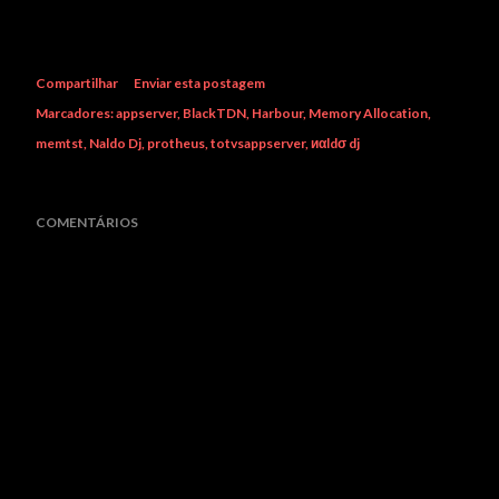
Compartilhar
Enviar esta postagem
Marcadores:
appserver
BlackTDN
Harbour
Memory Allocation
memtst
Naldo Dj
protheus
totvsappserver
иαldσ dj
COMENTÁRIOS