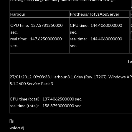
Harbour
Protheus/TotvsAppServer
CPU time: 127.5781250000
CPU time: 144.4060000000
sec.
sec.
real time: 147.6250000000
real time: 144.4060000000
sec.
sec.
Te
27/01/2012, 09:08:38, Harbour 3.1.0dev (Rev. 17207), Windows XP
5.1.2600 Service Pack 3
CPU time (total): 137.4062500000 sec.
real time (total): 158.8750000000 sec.
[]s
иαldσ dj