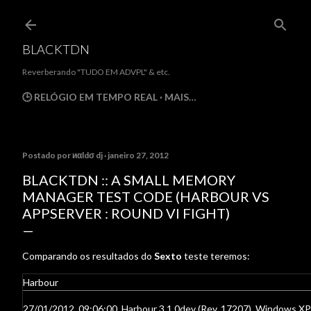
Pular para o con
BLACKTDN
Reverberando "TUDO EM ADVPL" & etc.
🕒 RELÓGIO EM TEMPO REAL
MAIS…
Postado por
иαldσ dj
janeiro 27, 2012
BLACKTDN :: A SMALL MEMORY
MANAGER TEST CODE (HARBOUR VS
APPSERVER : ROUND VI FIGHT)
Comparando os resultados do
Sexto
teste teremos:
Harbour
27/01/2012, 09:06:00, Harbour 3.1.0dev (Rev. 17207), Windows XP