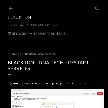
Pular para o conteúdo principal
BLACKTDN
Reverberando "TUDO EM ADVPL" & etc.
🕒 RELÓGIO EM TEMPO REAL
MAIS…
Postado por
иαldσ dj
maio 24, 2024
BLACKTDN :: DNA TECH :: RESTART
SERVICES
Quem nunca precisou...., e...., p...q...p... . Então..... Ei-lo.