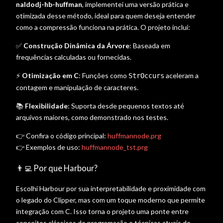
naldodj-hb-huffman
, implementei uma versão prática e
otimizada desse método, ideal para quem deseja entender
como a compressão funciona na prática. O projeto inclui:
✅
Construção Dinâmica da Árvore
: Baseada em
frequências calculadas ou fornecidas.
⚡
Otimização em C
: Funções como
aceleram a
StrOccurs
contagem e manipulação de caracteres.
📚
Flexibilidade
: Suporta desde pequenos textos até
arquivos maiores, como demonstrado nos testes.
👉 Confira o código principal:
huffmannode.prg
👉 Exemplos de uso:
huffmannode_tst.prg
👨‍💻 Por que Harbour?
Escolhi Harbour por sua interpretabilidade e proximidade com
o legado do Clipper, mas com um toque moderno que permite
integração com C. Isso torna o projeto uma ponte entre
conceitos clássicos de programação e técnicas atuais de