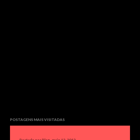
POSTAGENS MAIS VISITADAS
Postado por
Rleg
maio 12, 2012