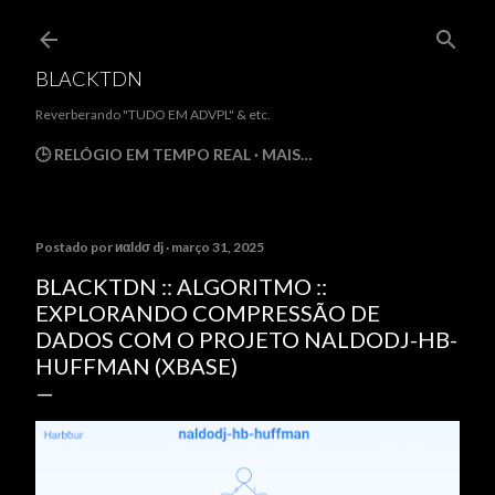
Pular para o conteúdo principal
BLACKTDN
Reverberando "TUDO EM ADVPL" & etc.
🕒 RELÓGIO EM TEMPO REAL
MAIS…
Postado por
иαldσ dj
março 31, 2025
BLACKTDN :: ALGORITMO ::
EXPLORANDO COMPRESSÃO DE
DADOS COM O PROJETO NALDODJ-HB-
HUFFMAN (XBASE)