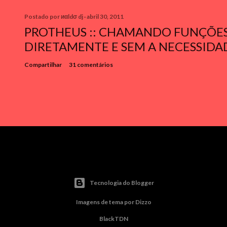
Postado por
иαldσ dj
abril 30, 2011
PROTHEUS :: CHAMANDO FUNÇÕE
DIRETAMENTE E SEM A NECESSIDA
Compartilhar
31 comentários
Tecnologia do Blogger
Imagens de tema por
Dizzo
BlackTDN