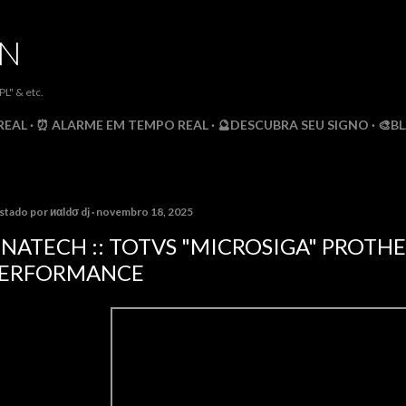
Pular para o conteúdo principal
DN
" & etc.
REAL
⏰ ALARME EM TEMPO REAL
🔮DESCUBRA SEU SIGNO
🎨B
stado por
иαldσ dj
novembro 18, 2025
NATECH :: TOTVS "MICROSIGA" PROTHEU
ERFORMANCE