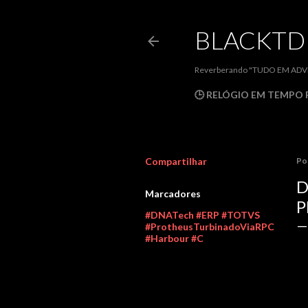
BLACKT
Reverberando "TUDO EM ADVPL
🕒 RELÓGIO EM TEMPO 
Compartilhar
Po
D
Marcadores
P
#DNATech #ERP #TOTVS
#ProtheusTurbinadoViaRPC
#Harbour #C