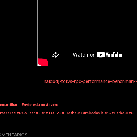
naldodj-totvs-rpc-performance-benchmark
mpartilhar
Enviar esta postagem
rcadores:
#DNATech #ERP #TOTVS #ProtheusTurbinadoViaRPC #Harbour #C
OMENTÁRIOS